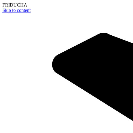
F
R
I
D
U
C
H
A
Skip to content