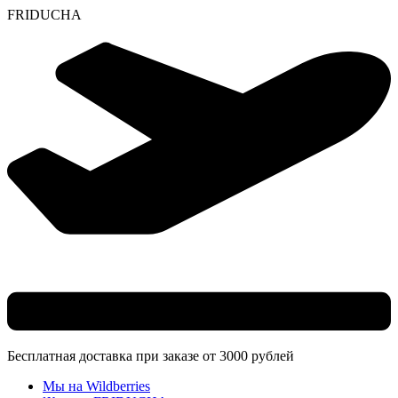
F
R
I
D
U
C
H
A
Skip
to
content
Бесплатная доставка при заказе от 3000 рублей
Мы на Wildberries