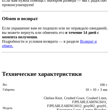
Если
вам
нужна
помощь
с
выбором
размера —
мы
с
радостью
проконсультируем!
Обмен
и
возврат
Если
украшение
вам
не
подошло
или
не
оправдало
ожиданий,
вы
можете
вернуть
или
обменять
его
в
течение
14
дней
с
момента
получения
.
Подробности
и
условия
возврата —
в
разделе
Возврат
и
обмен.
Технические характеристики
Вес
100 г
Габариты
10 × 10 × 3 мм
Chelsea Knot, Crushed Grace, Crushed Lines,
FJPEARLEARINGS011,
FJPEARLEARINGS012, grey002, grey01,
Модель
Kensington Loop, Larmes Blanches,