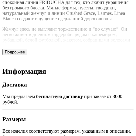
спокойная линия FRIDUCHA для тех, кто любит украшения
без громкого блеска. Мятые формы, пусеты, гвоздики,
натуральный жемчуг и линии Crushed Grace, Larmes, Linea
Bianca создают ощущение сдержанной дороговизны.
Жемчуг здесь не выглядит торжественно и “по случаю”. Он
легко живет в дневном гардеробе: рядом с кашемиром,
рубашкой, белой футболкой, жакетом, собранными волосами
и естественным макияжем. Неровные формы добавляют
живую фактуру и убирают чрезмерную правильность.
Такие серьги можно выбрать как базовую пару на каждый
день или как более мягкий акцент к вечернему образу. Они не
Информация
спорят с другими украшениями и хорошо сочетаются с колье,
браслетами и тонкими цепочками.
Доставка
Мы
предлагаем
бесплатную
доставку
при
заказе
от 3000
рублей
.
Размеры
Все
изделия
соответствуют
размерам, указанным в описании.