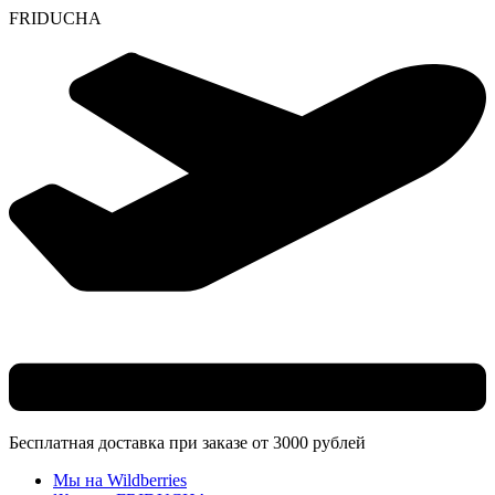
F
R
I
D
U
C
H
A
Skip
to
content
Бесплатная доставка при заказе от 3000 рублей
Мы на Wildberries