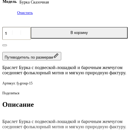
Модель
Бурка Сказочная
Очистить
Количество
В корзину
товара
Браслет
Бурка
с
подвеской
Путеводитель по размерам
лошадкой
барочным
Браслет Бурка с подвеской-лошадкой и барочным жемчугом
жемчугом
соединяет фольклорный мотив и мягкую природную фактуру.
fj-group-15
Поделиться
Описание
Браслет Бурка с подвеской-лошадкой и барочным жемчугом
соединяет фольклорный мотив и мягкую природную фактуру.