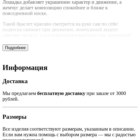
Лошадка добавляет украшению характер и движение, а
жемчуг делает композицию спокойнее и ближе к
повседневной носке.
Такой браслет красиво смотрится на руке сам по себе:
подвеска оживает при движении, жемчужный акцент
смягчает металл, а вся композиция выглядит как маленький
личный талисман. Его можно носить с рубашкой, трикотажем,
платьем или в комплекте с подвесками-лошадками.
Это украшение для тех, кто любит детали с историей. В нем
есть и декоративность, и простота, и легкая сказочность
Информация
FRIDUCHA без лишней театральности.
Доставка
Мы
предлагаем
бесплатную
доставку
при
заказе
от 3000
рублей
.
Размеры
Все
изделия
соответствуют
размерам, указанным в описании.
Если
вам
нужна
помощь
с
выбором
размера —
мы
с
радостью