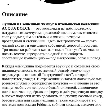
Описание
Лунный и Солнечный жемчуг в итальянской коллекции
ACQUA DOLCE
— это комплекты из трёх подвесок с
натуральным жемчугом, вдохновлённые тем, как меняется
свет у воды: днём он тёплый и мягкий, вечером —
прохладный и стеклянный. Здесь нет громкости — только
чистый акцент и ощущение собранной, дорогой простоты.
Три подвески работают как маленькая “капсула”: их можно
носить вместе, чередовать по одной или собирать
собственную композицию — под настроение, образ и повод.
Каждая жемчужина подбирается вручную и сохраняет свою
индивидуальность: естественный рельеф, живую игру
перламутра и тот самый “внутренний свет”, который не
повторяется дважды. В отражениях читаются молочно-белые,
розово-голубые и серебристые полутона — и именно за это
жемчуг любят: он не просто белый, он живой. Лаконичное
литое колечко подчёркивает форму и даёт уверенную посадку
в носке: подвески легко добавлять на цепочку, базовый чокер,
браслет-цепь или серьги-кольца, а также комбинировать с
другими подвесками Friducha, собирая каскады, асимметрию