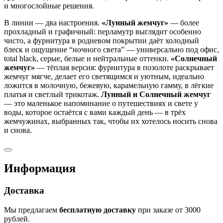
и многослойные решения.
В линии — два настроения.
«Лунный жемчуг»
— более
прохладный и графичный: перламутр выглядит особенно
чисто, а фурнитура в родиевом покрытии даёт холодный
блеск и ощущение “ночного света” — универсально под офис,
total black, серые, белые и нейтральные оттенки.
«Солнечный
жемчуг»
— тёплая версия: фурнитура в позолоте раскрывает
жемчуг мягче, делает его светящимся и уютным, идеально
ложится в молочную, бежевую, карамельную гамму, в лёгкие
платья и светлый трикотаж.
Лунный и Солнечный жемчуг
— это маленькое напоминание о путешествиях и свете у
воды, которое остаётся с вами каждый день — в трёх
жемчужинах, выбранных так, чтобы их хотелось носить снова
и снова.
Информация
Доставка
Мы
предлагаем
бесплатную
доставку
при
заказе
от 3000
рублей
.