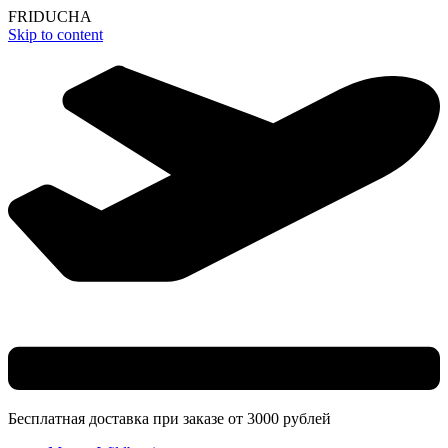
F
R
I
D
U
C
H
A
Skip to content
Бесплатная доставка при заказе от 3000 рублей