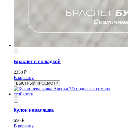
Браслет с лошадкой
2350
₽
В корзину
БЫСТРЫЙ ПРОСМОТР
Кулон неваляшка
650
₽
В корзину