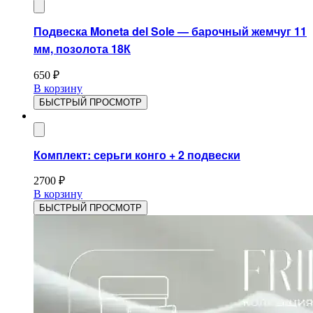
Подвеска Moneta del Sole — барочный жемчуг 11
мм, позолота 18К
650
₽
В корзину
БЫСТРЫЙ ПРОСМОТР
Комплект: серьги конго + 2 подвески
2700
₽
В корзину
БЫСТРЫЙ ПРОСМОТР