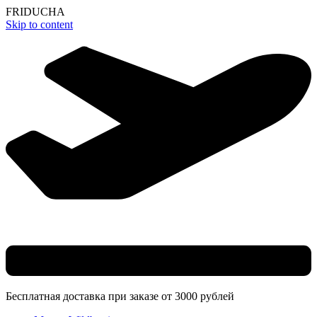
F
R
I
D
U
C
H
A
Skip to content
Бесплатная доставка при заказе от 3000 рублей