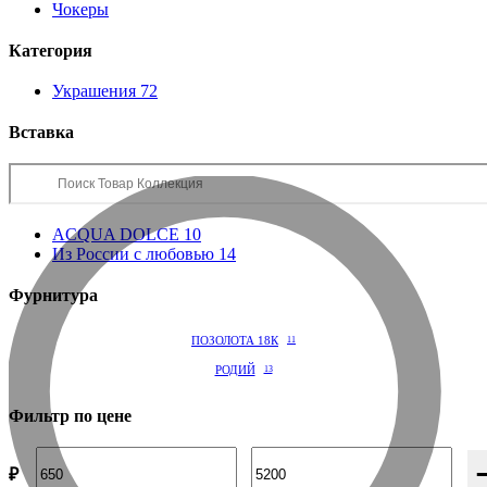
Чокеры
Категория
Украшения
72
Вставка
ACQUA DOLCE
10
Из России с любовью
14
Фурнитура
ПОЗОЛОТА 18К
11
РОДИЙ
13
Фильтр по цене
₽