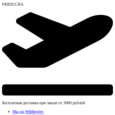
F
R
I
D
U
C
H
A
Skip
to
content
Бесплатная доставка при заказе от 3000 рублей
Мы на Wildberries