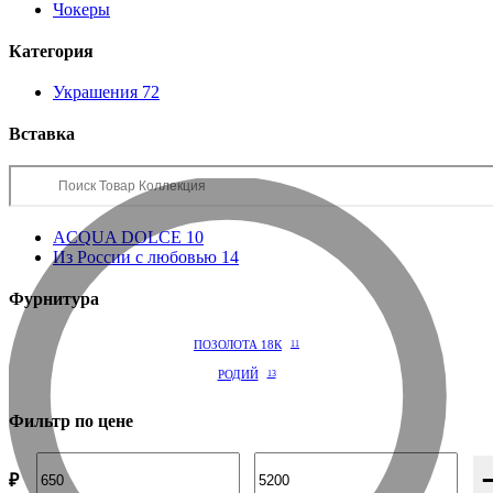
Чокеры
Категория
Украшения
72
Вставка
ACQUA DOLCE
10
Из России с любовью
14
Фурнитура
ПОЗОЛОТА 18К
11
РОДИЙ
13
Фильтр по цене
₽