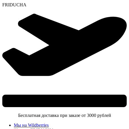
F
R
I
D
U
C
H
A
Skip
to
content
Бесплатная доставка при заказе от 3000 рублей
Мы на Wildberries