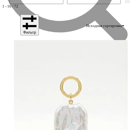
1
-
16
/
72
Исходная сортировка
Фильтр